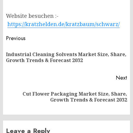
Website besuchen :-
https://kratzhelden.de/kratzbaum/schwarz/
Post
Previous
navigation
Industrial Cleaning Solvents Market Size, Share,
Pr
Growth Trends & Forecast 2032
po
Next
Cut Flower Packaging Market Size, Share,
Next
Growth Trends & Forecast 2032
post:
Leave a Reply