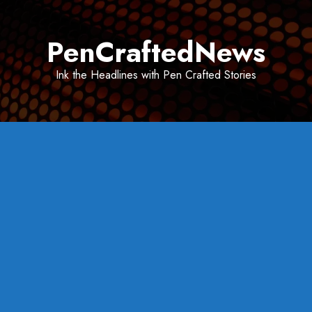
Skip
to
PenCraftedNews
content
Ink the Headlines with Pen Crafted Stories