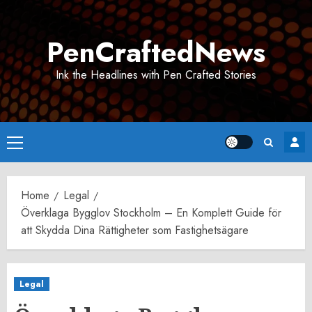
Skip
to
PenCraftedNews
content
Ink the Headlines with Pen Crafted Stories
Primary
Menu
Home
Legal
Överklaga Bygglov Stockholm – En Komplett Guide för
att Skydda Dina Rättigheter som Fastighetsägare
Legal