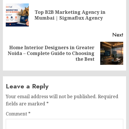
navigation
Top B2B Marketing Agency in
Pr
Mumbai | Sigmaflux Agency
po
Next
Home Interior Designers in Greater
Next
Noida – Complete Guide to Choosing
post:
the Best
Leave a Reply
Your email address will not be published.
Required
fields are marked
*
Comment
*