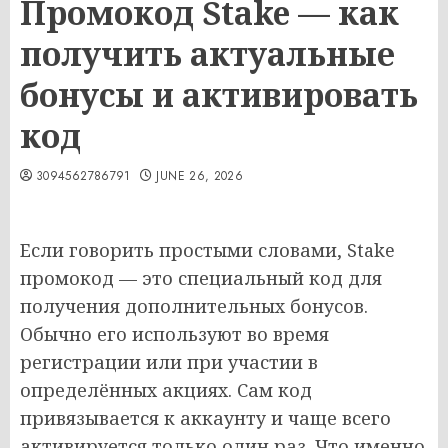
Промокод Stake — как
получить актуальные
бонусы и активировать
код
3094562786791
JUNE 26, 2026
Если говорить простыми словами, Stake
промокод — это специальный код для
получения дополнительных бонусов.
Обычно его используют во время
регистрации или при участии в
определённых акциях. Сам код
привязывается к аккаунту и чаще всего
активируется только один раз. Что именно