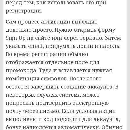
перед тем, как использовать его при
регистрации.
Сам процесс активации выглядит
довольно просто. Нужно открыть форму
Sign Up на сайте или через зеркало. Затем
указать email, придумать логин и пароль.
Во время регистрации обычно
отображается отдельное поле для
промокода. Туда и вставляется нужная
комбинация символов. После этого
остается завершить создание аккаунта. В
некоторых случаях система может
попросить подтвердить электронную
почту через письмо. Если условия акции
выполнены и код подходит для аккаунта,
бонус начисляется автоматически. Обычно