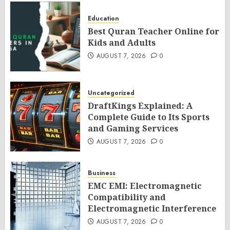
Education
Best Quran Teacher Online for
Kids and Adults
AUGUST 7, 2026
0
Uncategorized
DraftKings Explained: A
Complete Guide to Its Sports
and Gaming Services
AUGUST 7, 2026
0
Business
EMC EMI: Electromagnetic
Compatibility and
Electromagnetic Interference
AUGUST 7, 2026
0