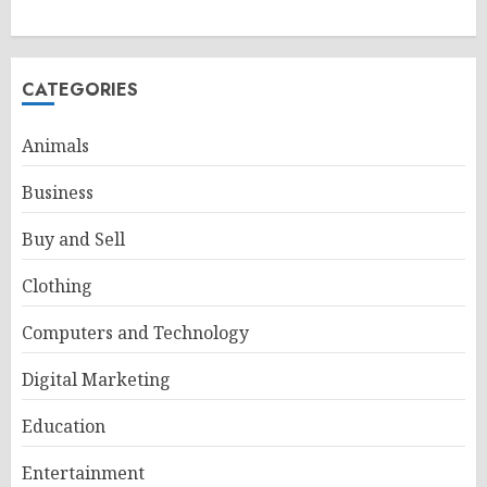
CATEGORIES
Animals
Business
Buy and Sell
Clothing
Computers and Technology
Digital Marketing
Education
Entertainment