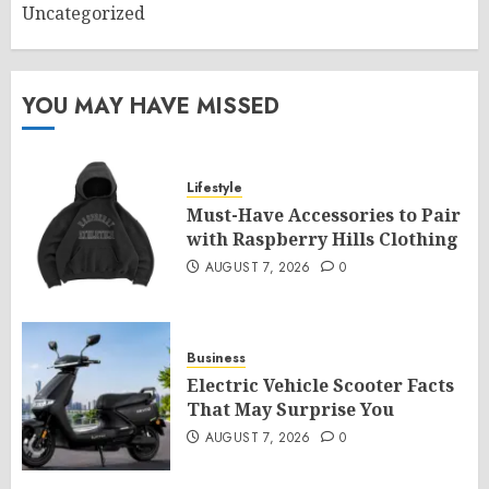
Uncategorized
YOU MAY HAVE MISSED
Lifestyle
Must-Have Accessories to Pair
with Raspberry Hills Clothing
AUGUST 7, 2026
0
Business
Electric Vehicle Scooter Facts
That May Surprise You
AUGUST 7, 2026
0