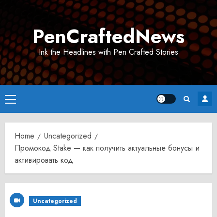
Skip
to
PenCraftedNews
content
Ink the Headlines with Pen Crafted Stories
Primary
Menu
Home
Uncategorized
Промокод Stake — как получить актуальные бонусы и
активировать код
Uncategorized